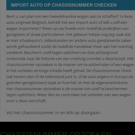
IMPORT AUTO OP CHASSISNUMMER CHECKEN
Bent u van plan om een tweedehandse wagen aan te schaffen? Is deze
auto origineel Belgisch, betreft het een import auto of wilt u zelf een
wagen importeren? Wees op uw hoede voor malafide praktijken van
garagisten of sluwe particulieren. Het gebeurt helaas nog erg vaak dat
er met schadeauto’s, tellerstanden en andere auto gerelateerde zaken
wordt gefraudeerd zodat de malafide handelaar meer aan het voertuig
verdiend. Bescherm uzelf tegen oplichters en doe achtergrond
onderzoek naar de historie van een voertuig voordat u deze koopt. Het
chassisnummer opzoeken is de manier om te achterhalen of een wagen
in het verleden ernstige schade heeft gehad. De chassisnummer check
laat tevens zien of de tellerstand juist is, of de auto ergens in Europa als
gestolen geregistreerd staat en hoe het zit met de eigenarenhistorie.
Het chassisnummer opzoeken is de manier om uzelf te beschermen
tegen oplichters. Wees slim en controleer het verleden van een wagen
voor u deze aanschaft.
Vul het chassisnummer in en klik op doorgaan.
CHASSISNUMMER OPZOEKEN