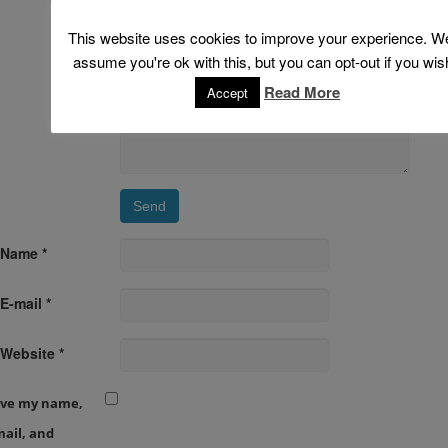
This website uses cookies to improve your experience. We
assume you're ok with this, but you can opt-out if you wis
Read More
Accept
Name *
E-mail *
Website *
ave my name,
ail, and