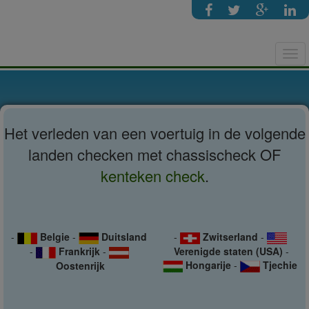
Tog
navi
Het verleden van een voertuig in de volgende
landen checken met chassischeck OF
kenteken check
.
-
Belgie
-
Duitsland
-
Zwitserland
-
-
Frankrijk
-
Verenigde staten (USA)
-
Hongarije
-
Tjechie
Oostenrijk