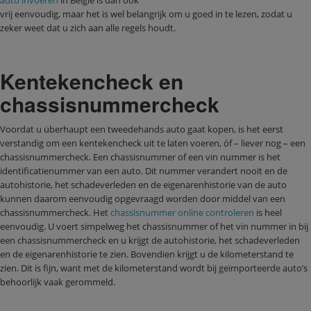
auto invoeren
in België is dan ook
vrij eenvoudig, maar het is wel belangrijk om u goed in te lezen, zodat u
zeker weet dat u zich aan alle regels houdt.
Kentekencheck en
chassisnummercheck
Voordat u überhaupt een tweedehands auto gaat kopen, is het eerst
verstandig om een kentekencheck uit te laten voeren, óf – liever nog – een
chassisnummercheck. Een chassisnummer of een vin nummer is het
identificatienummer van een auto. Dit nummer verandert nooit en de
autohistorie, het schadeverleden en de eigenarenhistorie van de auto
kunnen daarom eenvoudig opgevraagd worden door middel van een
chassisnummercheck. Het
chassisnummer online controleren
is heel
eenvoudig. U voert simpelweg het chassisnummer of het vin nummer in bij
een chassisnummercheck en u krijgt de autohistorie, het schadeverleden
en de eigenarenhistorie te zien. Bovendien krijgt u de kilometerstand te
zien. Dit is fijn, want met de kilometerstand wordt bij geïmporteerde auto’s
behoorlijk vaak gerommeld.