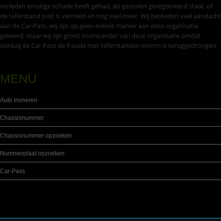
verleden ernstige schade heeft gehad, als gestolen geregistreerd staat, of
de tellerstand juist is vermeld en nog veel meer. Wij besteden veel aandacht
aan de Car-Pass, wij zijn op geen enkele manier aan deze organisatie
gelieerd, maar wij zijn groot voorstander van deze organisatie omdat
dankzij de Car-Pass de fraude met tellerstanden enorm is teruggedrongen.
MENU
Auto invoeren
Chassisnummer
Chassisnummer opzoeken
Nummerplaat opzoeken
Car-Pass