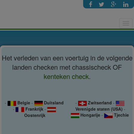
Tog
navi
Het verleden van een voertuig in de volgende
landen checken met chassischeck OF
kenteken check
.
-
Belgie
-
Duitsland
-
Zwitserland
-
-
Frankrijk
-
Verenigde staten (USA)
-
Hongarije
-
Tjechie
Oostenrijk