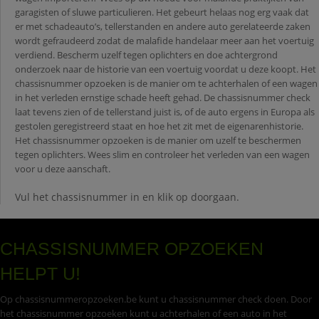
garagisten of sluwe particulieren. Het gebeurt helaas nog erg vaak dat
er met schadeauto’s, tellerstanden en andere auto gerelateerde zaken
wordt gefraudeerd zodat de malafide handelaar meer aan het voertuig
verdiend. Bescherm uzelf tegen oplichters en doe achtergrond
onderzoek naar de historie van een voertuig voordat u deze koopt. Het
chassisnummer opzoeken is de manier om te achterhalen of een wagen
in het verleden ernstige schade heeft gehad. De chassisnummer check
laat tevens zien of de tellerstand juist is, of de auto ergens in Europa als
gestolen geregistreerd staat en hoe het zit met de eigenarenhistorie.
Het chassisnummer opzoeken is de manier om uzelf te beschermen
tegen oplichters. Wees slim en controleer het verleden van een wagen
voor u deze aanschaft.
Vul het chassisnummer in en klik op doorgaan.
CHASSISNUMMER OPZOEKEN
HELPT U!
Op chassisnummeropzoeken.be kunt u chassisnummer check doen. Door
het chassisnummer opzoeken kunt u achterhalen of een auto in het