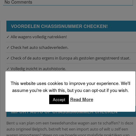
No Comments
VOORDELEN CHASSISNUMMER CHECKEN!
✓ Alle wagens volledig natrekken!
✓ Check het auto schadeverleden.
✓ Check of de auto ergens in Europa als gestolen geregistreerd staat.
✓ Volledig inzicht in autohistorie.
✓ Check of de tellersland juist is.
This website uses cookies to improve your experience. We'll
assume you're ok with this, but you can opt-out if you wish.
✓ Indien beschikbaar krijgt u foto's van de schade en tellerstanden.
Read More
Accept
✓ Indien beschikbaar krijgt u informatie over vorige eigenaren.
IMPORT AUTO OP CHASSISNUMMER CHECKEN
Bent u van plan om een tweedehandse wagen aan te schaffen? Is deze
auto origineel Belgisch, betreft het een import auto of wilt u zelf een
wagen importeren? Wees op uw hoede voor malafide praktijken van