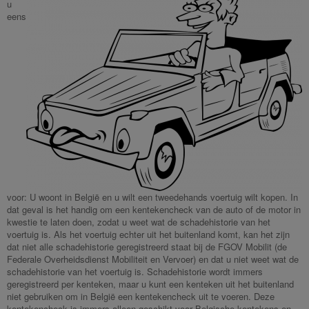
u
eens
voor: U woont in België en u wilt een tweedehands voertuig wilt kopen. In
dat geval is het handig om een kentekencheck van de auto of de motor in
kwestie te laten doen, zodat u weet wat de schadehistorie van het
voertuig is. Als het voertuig echter uit het buitenland komt, kan het zijn
dat niet alle schadehistorie geregistreerd staat bij de FGOV Mobilit (de
Federale Overheidsdienst Mobiliteit en Vervoer) en dat u niet weet wat de
schadehistorie van het voertuig is. Schadehistorie wordt immers
geregistreerd per kenteken, maar u kunt een kenteken uit het buitenland
niet gebruiken om in België een kentekencheck uit te voeren. Deze
kentekencheck is immers alleen geschikt voor Belgische kentekens en