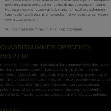
gestolen geregistreerd staat en hoe het zit met de eigenarenhistorie.
Het chassisnummer opzoeken is de manier om uzelf te beschermen
tegen oplichters. Wees slim en controleer het verleden van een wagen
voor u deze aanschaft.
Vul het chassisnummer in en klik op doorgaan.
CHASSISNUMMER OPZOEKEN
HELPT U!
Op chassisnummeropzoeken.be kunt u chassisnummer check doen. Door
het chassisnummer opzoeken kunt u achterhalen of een auto in het
verleden ernstige schade heeft gehad, als gestolen geregistreerd staat, of
de tellerstand juist is vermeld en nog veel meer. Wij besteden veel aandacht
aan de Car-Pass, wij zijn op geen enkele manier aan deze organisatie
gelieerd, maar wij zijn groot voorstander van deze organisatie omdat
dankzij de Car-Pass de fraude met tellerstanden enorm is teruggedrongen.