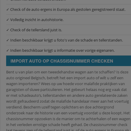
✓ Check of de auto ergens in Europa als gestolen geregistreerd staat.
✓ Volledig inzicht in autohistorie.
✓ Check of de tellersland juist is.
✓ Indien beschikbaar krijgt u foto's van de schade en tellerstanden.
✓ Indien beschikbaar krijgt u informatie over vorige eigenaren.
IMPORT AUTO OP CHASSISNUMMER CHECKEN
Bent u van plan om een tweedehandse wagen aan te schaffen? Is deze
auto origineel Belgisch, betreft het een import auto of wilt u zelf een
wagen importeren? Wees op uw hoede voor malafide praktijken van
garagisten of sluwe particulieren. Het gebeurt helaas nog erg vaak dat
er met schadeauto’s, tellerstanden en andere auto gerelateerde zaken
wordt gefraudeerd zodat de malafide handelaar meer aan het voertuig
verdiend. Bescherm uzelf tegen oplichters en doe achtergrond
onderzoek naar de historie van een voertuig voordat u deze koopt. Het
chassisnummer opzoeken is de manier om te achterhalen of een wagen
in het verleden ernstige schade heeft gehad. De chassisnummer check
laat tevens zien of de tellerstand juist is, of de auto ergens in Europa als