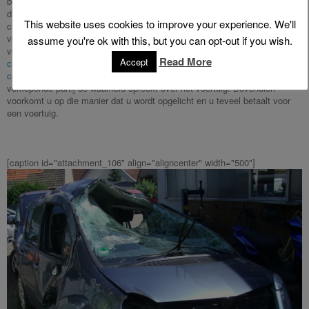
beschikbaar is over de vorige eigenaren van het voertuig. Dit zijn zaken
die de FGOV Mobilit niet voor u kan achterhalen, omdat de
This website uses cookies to improve your experience. We'll
chassisnummer check niets te maken heeft het met kenteken van het
voertuig. Vind dus het chassisnummer van het voertuig in kwestie (op het
assume you're ok with this, but you can opt-out if you wish.
voertuig zelf of op het kentekenbewijs van het voertuig) en doe een
Read More
Accept
chassisnummer check door het chassisnummer in België online te
controleren
. Dit is een verstandige manier om te achterhalen of de
verkopende partij de waarheid spreekt over het voertuig. Bovendien
voorkomt u op die manier dat u wordt opgelicht en u teveel betaalt voor
een voertuig.
[caption id="attachment_106" align="aligncenter" width="500"]