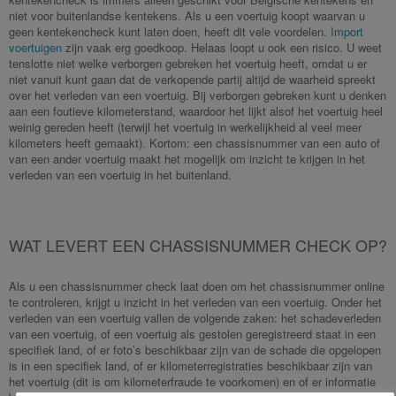
niet voor buitenlandse kentekens. Als u een voertuig koopt waarvan u
geen kentekencheck kunt laten doen, heeft dit vele voordelen.
Import
voertuigen
zijn vaak erg goedkoop. Helaas loopt u ook een risico. U weet
tenslotte niet welke verborgen gebreken het voertuig heeft, omdat u er
niet vanuit kunt gaan dat de verkopende partij altijd de waarheid spreekt
over het verleden van een voertuig. Bij verborgen gebreken kunt u denken
aan een foutieve kilometerstand, waardoor het lijkt alsof het voertuig heel
weinig gereden heeft (terwijl het voertuig in werkelijkheid al veel meer
kilometers heeft gemaakt). Kortom: een chassisnummer van een auto of
van een ander voertuig maakt het mogelijk om inzicht te krijgen in het
verleden van een voertuig in het buitenland.
WAT LEVERT EEN CHASSISNUMMER CHECK OP?
Als u een chassisnummer check laat doen om het chassisnummer online
te controleren, krijgt u inzicht in het verleden van een voertuig. Onder het
verleden van een voertuig vallen de volgende zaken: het schadeverleden
van een voertuig, of een voertuig als gestolen geregistreerd staat in een
specifiek land, of er foto’s beschikbaar zijn van de schade die opgelopen
is in een specifiek land, of er kilometerregistraties beschikbaar zijn van
het voertuig (dit is om kilometerfraude te voorkomen) en of er informatie