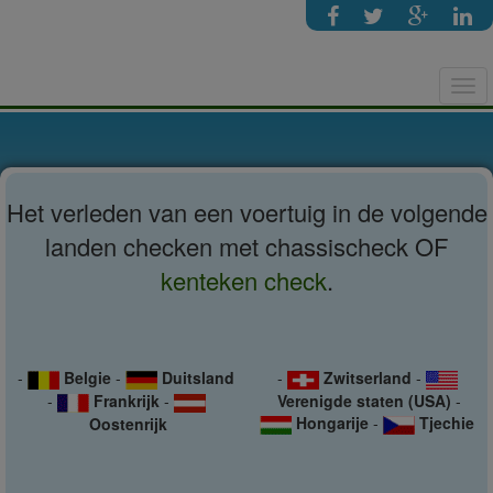
Tog
navi
Het verleden van een voertuig in de volgende
landen checken met chassischeck OF
kenteken check
.
-
Belgie
-
Duitsland
-
Zwitserland
-
-
Frankrijk
-
Verenigde staten (USA)
-
Hongarije
-
Tjechie
Oostenrijk