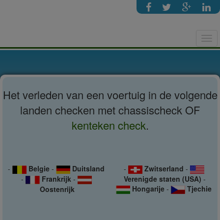
Tog
navi
Het verleden van een voertuig in de volgende
landen checken met chassischeck OF
kenteken check
.
-
Belgie
-
Duitsland
-
Zwitserland
-
-
Frankrijk
-
Verenigde staten (USA)
-
Hongarije
-
Tjechie
Oostenrijk