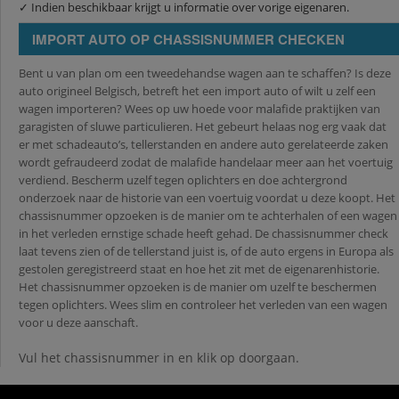
✓ Indien beschikbaar krijgt u informatie over vorige eigenaren.
IMPORT AUTO OP CHASSISNUMMER CHECKEN
Bent u van plan om een tweedehandse wagen aan te schaffen? Is deze
auto origineel Belgisch, betreft het een import auto of wilt u zelf een
wagen importeren? Wees op uw hoede voor malafide praktijken van
garagisten of sluwe particulieren. Het gebeurt helaas nog erg vaak dat
er met schadeauto’s, tellerstanden en andere auto gerelateerde zaken
wordt gefraudeerd zodat de malafide handelaar meer aan het voertuig
verdiend. Bescherm uzelf tegen oplichters en doe achtergrond
onderzoek naar de historie van een voertuig voordat u deze koopt. Het
chassisnummer opzoeken is de manier om te achterhalen of een wagen
in het verleden ernstige schade heeft gehad. De chassisnummer check
laat tevens zien of de tellerstand juist is, of de auto ergens in Europa als
gestolen geregistreerd staat en hoe het zit met de eigenarenhistorie.
Het chassisnummer opzoeken is de manier om uzelf te beschermen
tegen oplichters. Wees slim en controleer het verleden van een wagen
voor u deze aanschaft.
Vul het chassisnummer in en klik op doorgaan.