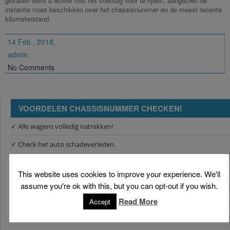
gevallen dient u echter met het voertuig voor te rijden, aangezien de
instantie moet beschikken over het chassisnummer en de meest recente
kilometerstand.
14 Feb , 2018,
admin
No Comments
VOORDELEN CHASSISNUMMER CHECKEN!
✓ Alle wagens volledig natrekken!
✓ Check het auto schadeverleden.
✓ Check of de auto ergens in Europa als gestolen geregistreerd staat.
This website uses cookies to improve your experience. We'll
✓ Volledig inzicht in autohistorie.
assume you're ok with this, but you can opt-out if you wish.
✓ Check of de tellersland juist is.
Read More
Accept
✓ Indien beschikbaar krijgt u foto's van de schade en tellerstanden.