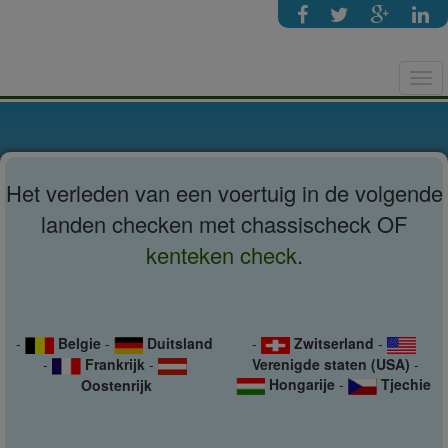
Tog
navi
Het verleden van een voertuig in de volgende
landen checken met chassischeck OF
kenteken check
.
-
Belgie
-
Duitsland
-
Zwitserland
-
-
Frankrijk
-
Verenigde staten (USA)
-
Hongarije
-
Tjechie
Oostenrijk