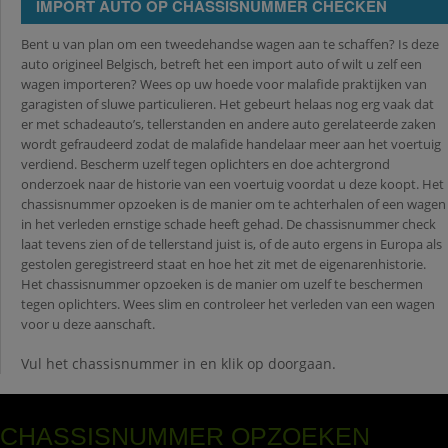
IMPORT AUTO OP CHASSISNUMMER CHECKEN
Bent u van plan om een tweedehandse wagen aan te schaffen? Is deze
auto origineel Belgisch, betreft het een import auto of wilt u zelf een
wagen importeren? Wees op uw hoede voor malafide praktijken van
garagisten of sluwe particulieren. Het gebeurt helaas nog erg vaak dat
er met schadeauto’s, tellerstanden en andere auto gerelateerde zaken
wordt gefraudeerd zodat de malafide handelaar meer aan het voertuig
verdiend. Bescherm uzelf tegen oplichters en doe achtergrond
onderzoek naar de historie van een voertuig voordat u deze koopt. Het
chassisnummer opzoeken is de manier om te achterhalen of een wagen
in het verleden ernstige schade heeft gehad. De chassisnummer check
laat tevens zien of de tellerstand juist is, of de auto ergens in Europa als
gestolen geregistreerd staat en hoe het zit met de eigenarenhistorie.
Het chassisnummer opzoeken is de manier om uzelf te beschermen
tegen oplichters. Wees slim en controleer het verleden van een wagen
voor u deze aanschaft.
Vul het chassisnummer in en klik op doorgaan.
CHASSISNUMMER OPZOEKEN