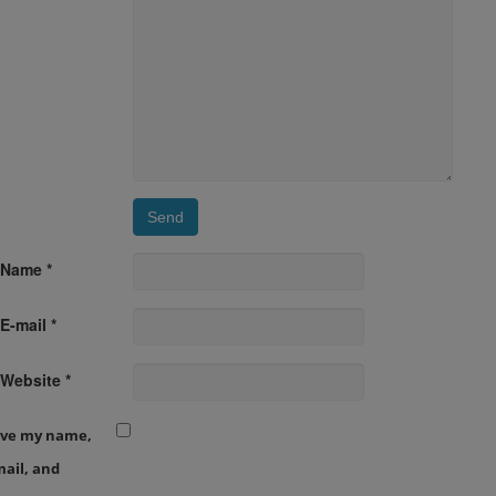
Name *
E-mail *
Website *
ave my name,
ail, and