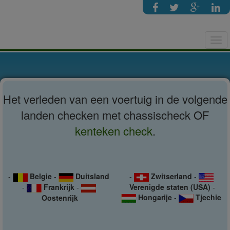
Tog
navi
Het verleden van een voertuig in de volgende
landen checken met chassischeck OF
kenteken check
.
-
Belgie
-
Duitsland
-
Zwitserland
-
-
Frankrijk
-
Verenigde staten (USA)
-
Hongarije
-
Tjechie
Oostenrijk