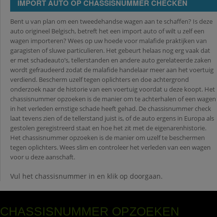
IMPORT AUTO OP CHASSISNUMMER CHECKEN
Bent u van plan om een tweedehandse wagen aan te schaffen? Is deze
auto origineel Belgisch, betreft het een import auto of wilt u zelf een
wagen importeren? Wees op uw hoede voor malafide praktijken van
garagisten of sluwe particulieren. Het gebeurt helaas nog erg vaak dat
er met schadeauto’s, tellerstanden en andere auto gerelateerde zaken
wordt gefraudeerd zodat de malafide handelaar meer aan het voertuig
verdiend. Bescherm uzelf tegen oplichters en doe achtergrond
onderzoek naar de historie van een voertuig voordat u deze koopt. Het
chassisnummer opzoeken is de manier om te achterhalen of een wagen
in het verleden ernstige schade heeft gehad. De chassisnummer check
laat tevens zien of de tellerstand juist is, of de auto ergens in Europa als
gestolen geregistreerd staat en hoe het zit met de eigenarenhistorie.
Het chassisnummer opzoeken is de manier om uzelf te beschermen
tegen oplichters. Wees slim en controleer het verleden van een wagen
voor u deze aanschaft.
Vul het chassisnummer in en klik op doorgaan.
CHASSISNUMMER OPZOEKEN