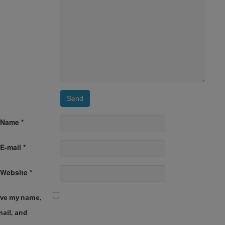
Name *
E-mail *
Website *
ave my name,
ail, and