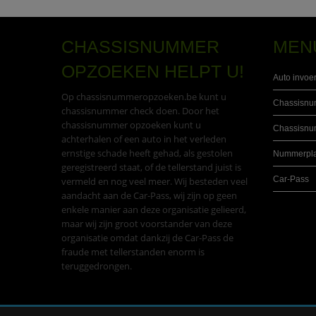
CHASSISNUMMER
MEN
OPZOEKEN HELPT U!
Auto invoe
Op chassisnummeropzoeken.be kunt u
Chassisn
chassisnummer check doen. Door het
chassisnummer opzoeken kunt u
Chassisnu
achterhalen of een auto in het verleden
ernstige schade heeft gehad, als gestolen
Nummerpla
geregistreerd staat, of de tellerstand juist is
Car-Pass
vermeld en nog veel meer. Wij besteden veel
aandacht aan de Car-Pass, wij zijn op geen
enkele manier aan deze organisatie gelieerd,
maar wij zijn groot voorstander van deze
organisatie omdat dankzij de Car-Pass de
fraude met tellerstanden enorm is
teruggedrongen.