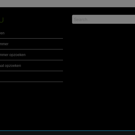
U
ren
ummer
mmer opzoeken
at opzoeken