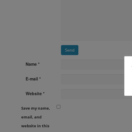
Name *
E-mail *
Website *
Save my name,
email, and
website in this