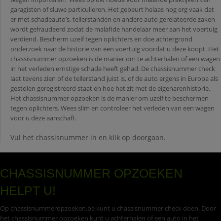
garagisten of sluwe particulieren. Het gebeurt helaas nog erg vaak dat
er met schadeauto’s, tellerstanden en andere auto gerelateerde zaken
wordt gefraudeerd zodat de malafide handelaar meer aan het voertuig
verdiend. Bescherm uzelf tegen oplichters en doe achtergrond
onderzoek naar de historie van een voertuig voordat u deze koopt. Het
chassisnummer opzoeken is de manier om te achterhalen of een wagen
in het verleden ernstige schade heeft gehad. De chassisnummer check
laat tevens zien of de tellerstand juist is, of de auto ergens in Europa als
gestolen geregistreerd staat en hoe het zit met de eigenarenhistorie.
Het chassisnummer opzoeken is de manier om uzelf te beschermen
tegen oplichters. Wees slim en controleer het verleden van een wagen
voor u deze aanschaft.
Vul het chassisnummer in en klik op doorgaan.
CHASSISNUMMER OPZOEKEN
HELPT U!
Op chassisnummeropzoeken.be kunt u chassisnummer check doen. Door
het chassisnummer opzoeken kunt u achterhalen of een auto in het