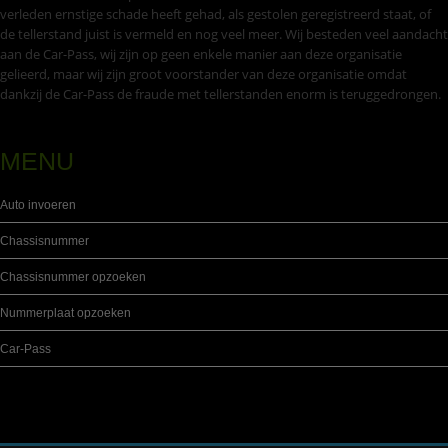
verleden ernstige schade heeft gehad, als gestolen geregistreerd staat, of
de tellerstand juist is vermeld en nog veel meer. Wij besteden veel aandacht
aan de Car-Pass, wij zijn op geen enkele manier aan deze organisatie
gelieerd, maar wij zijn groot voorstander van deze organisatie omdat
dankzij de Car-Pass de fraude met tellerstanden enorm is teruggedrongen.
MENU
Auto invoeren
Chassisnummer
Chassisnummer opzoeken
Nummerplaat opzoeken
Car-Pass