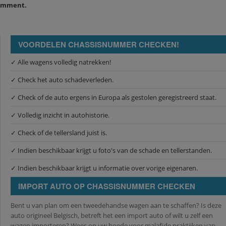
omment.
VOORDELEN CHASSISNUMMER CHECKEN!
✓ Alle wagens volledig natrekken!
✓ Check het auto schadeverleden.
✓ Check of de auto ergens in Europa als gestolen geregistreerd staat.
✓ Volledig inzicht in autohistorie.
✓ Check of de tellersland juist is.
✓ Indien beschikbaar krijgt u foto's van de schade en tellerstanden.
✓ Indien beschikbaar krijgt u informatie over vorige eigenaren.
IMPORT AUTO OP CHASSISNUMMER CHECKEN
Bent u van plan om een tweedehandse wagen aan te schaffen? Is deze
auto origineel Belgisch, betreft het een import auto of wilt u zelf een
wagen importeren? Wees op uw hoede voor malafide praktijken van