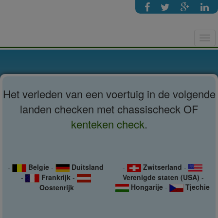
Tog
navi
Het verleden van een voertuig in de volgende
landen checken met chassischeck OF
kenteken check
.
-
Belgie
-
Duitsland
-
Zwitserland
-
-
Frankrijk
-
Verenigde staten (USA)
-
Hongarije
-
Tjechie
Oostenrijk