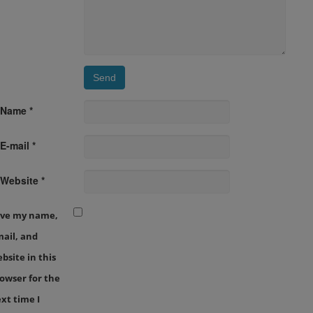
Name *
E-mail *
Website *
ave my name,
ail, and
bsite in this
owser for the
xt time I