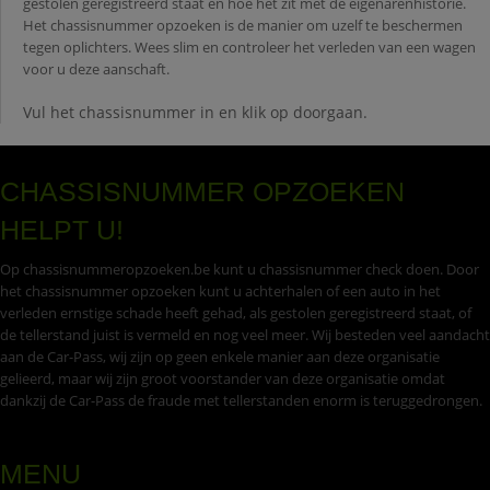
gestolen geregistreerd staat en hoe het zit met de eigenarenhistorie.
Het chassisnummer opzoeken is de manier om uzelf te beschermen
tegen oplichters. Wees slim en controleer het verleden van een wagen
voor u deze aanschaft.
Vul het chassisnummer in en klik op doorgaan.
CHASSISNUMMER OPZOEKEN
HELPT U!
Op chassisnummeropzoeken.be kunt u chassisnummer check doen. Door
het chassisnummer opzoeken kunt u achterhalen of een auto in het
verleden ernstige schade heeft gehad, als gestolen geregistreerd staat, of
de tellerstand juist is vermeld en nog veel meer. Wij besteden veel aandacht
aan de Car-Pass, wij zijn op geen enkele manier aan deze organisatie
gelieerd, maar wij zijn groot voorstander van deze organisatie omdat
dankzij de Car-Pass de fraude met tellerstanden enorm is teruggedrongen.
MENU