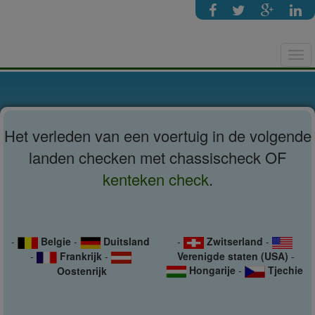
Tog
navi
Het verleden van een voertuig in de volgende
landen checken met chassischeck OF
kenteken check
.
-
Belgie
-
Duitsland
-
Zwitserland
-
-
Frankrijk
-
Verenigde staten (USA)
-
Hongarije
-
Tjechie
Oostenrijk